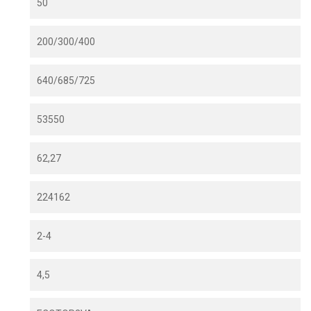
50
200/300/400
640/685/725
53550
62,27
224162
2-4
4,5