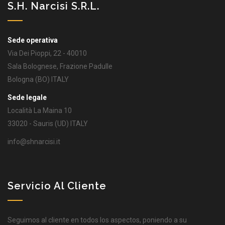
S.H. Narcisi S.r.l.
Sede operativa
Via Dei Pioppi, 22 - 40010
Sala Bolognese, Frazione Padulle
Bologna (BO) ITALY
Sede legale
Località La Maina 10
33020 - Sauris (UD) ITALY
info@shnarcisi.it
Servicio Al Cliente
Seguimos al cliente en todos los aspectos, poniendo a su