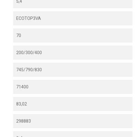
5,4
ECOTOP3VA
70
200/300/400
745/790/830
71400
83,02
298883