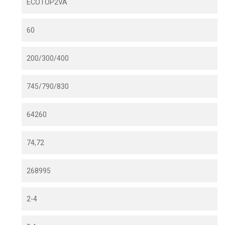
ECOTOP2VA
60
200/300/400
745/790/830
64260
74,72
268995
2-4