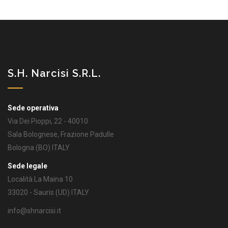
S.H. Narcisi S.r.l.
Sede operativa
Via Dei Pioppi, 22 - 40010
Sala Bolognese, Frazione Padulle
Bologna (BO) ITALY
Sede legale
Località La Maina 10
33020 - Sauris (UD) ITALY
info@shnarcisi.it