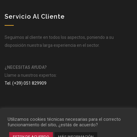
Servicio Al Cliente
Seguimos al cliente en todos los aspectos, poniendo a su
disposición nuestra larga experiencia en el sector.
¿NECESITAS AYUDA?
Llame a nuestros expertos:
Tel. (+39) 051 829909
Utilizamos cookies técnicas necesarias para el correcto
funcionamiento del sitio, ¿estás de acuerdo?
S.H. Narcisi S.r.l. | P.I. 02957990308 - Codice SDI 5RUO82D |
Todos los derechos reservados © | Hecho con amor por
Bovidi
ESTOY DE ACUERDO
MÁS INFORMACIÓN